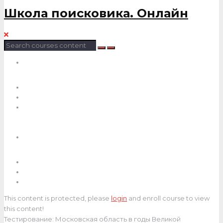
Школа поисковика. Онлайн
This content is protected, please
login
and enroll course to view
this content!
Тестирование: Московская область в годы Великой