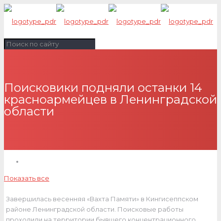
Поисковики подняли останки 14
красноармейцев в Ленинградской
области
Показать все
Завершилась весенняя «Вахта Памяти» в Кингисеппском
районе Ленинградской области. Поисковые работы
проходили на территории бывшего концентрационного