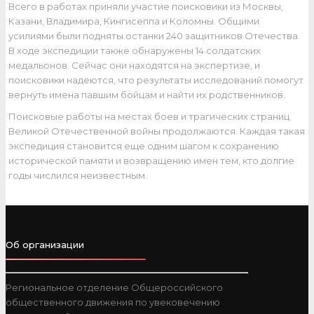
Всего в работах приняли участие поисковики из Москвы,
Казани, Владимира, Кингисеппа и Коломны. Общими
усилиями были подняты останки 240 защитников Отечества.
В ходе экспедиции также обнаружены 14 солдатских
медальонов. Сейчас они находятся на экспертизе, и
поисковики надеются, что результаты исследований помогут
вернуть имена павшим бойцам и найти их родственников.
Поисковые работы на местах боев и трагических страниц
Великой Отечественной войны продолжаются. Каждая такая
экспедиция становится еще одним шагом к сохранению
исторической памяти и возвращению имен тем, кто долгие
годы числился неизвестным.
Об организации
Региональное отделение Общероссийского
общественного движения по увековечению