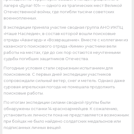
лагеря «Дулаг-101» — одного из трагических мест Великой
Отечественной войны, где погибли тысячи советских
военнопленных.
В экспедиции приняла участие сводная группа АНО ИКПЦ
«Наше Наследие», в состав которой вошли поисковые
отряды «Авангард» и «Возвращение». Вместе с коллегами из
казанского поискового отряда «Химик» участники вели
работы на местах, где до сих пор остаются неучтенными
судьбы погибших защитников Отечества.
Погодные условия стали серьезным испытанием для
поисковиков. С первых дней экспедиции участников
сопровождали сильный ветер, снег и метель. Однако даже
суровая апрельская погода не помешала продолжить
поисковые работы.
По итогам экспедиции силами сводной группы были
обнаружены останки 14 красноармейцев. К сожалению,
установить их личности пока не представляется возможным:
при бойцах не было найдено солдатских медальонов или
подписанных личных вещей.