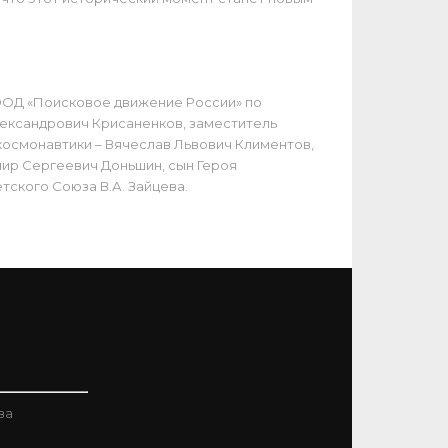
 ООД «Поисковое движение России» по
лександрович Крисаненков, заместитель
космонавтики – Вячеслав Львович Климентов,
мир Сергеевич Доньшин, сын Героя
тского Союза В.А. Зайцева.
ва