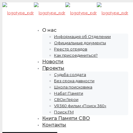
О нас
Информация об Отделении
Официальные документы
Реестр отрядов
Как присоединиться?
Новости
Проекты
Судьба солдата
Без срока давности
Школа поисковика
Набат Памяти
СВОи Герои
VR360 фильм «Поиск 360»
Поиск FM
Книга Памяти СВО
Контакты