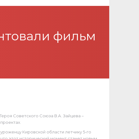
нтовали фильм
Героя Советского Союза В.А. Зайцева –
 проектах.
уроженцу Кировской области летчику 5-го
 что этот исторический момент станет новым