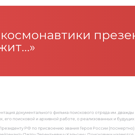
 космонавтики презе
жит…»
нтация документального фильма поискового отряда им. дважды 
, его поисковой и архивной работе, о реализованных и будущих
резиденту РФ по присвоению звания Героя России (посмертно) 
лейтенанту Петру Терентьевичу Кальсину. Поисковики надеются,