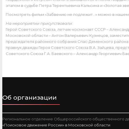
этапом в судьбе Петра Терентьевича Кальсина и «Золотая зве
Посмотреть фильм «Забвению не подлежит…» можно в наше
На мероприятии присутствовали:
Герой Советского Союза, летчик-космонавт СССР – Алексан
Московской области – Антон Валерьевич Кузнецов, заместит
председателя районного собрания Спас-Деменского района –
правнук дважды Героя Советского Союза В.А. Зайцева, пред
Советского Союза Г.А. Баевского – Александр Георгиевич Ба
Об организации
Региональное отделение Общероссийского общественного дв
«Поисковое движение России» в Московской области