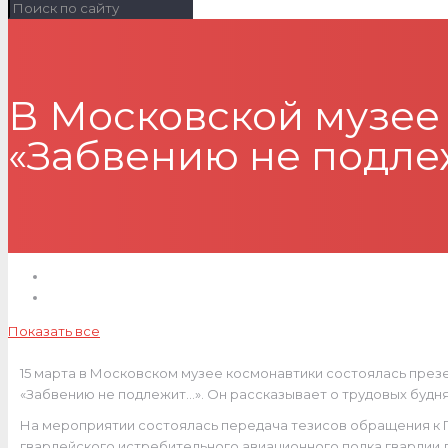
В Московской музее
«Забвению не подле
Показать все
15 марта в Московском музее космонавтики состоялась презе
«Забвению не подлежит…». Он рассказывает о трудовых буднях
На мероприятии состоялась передача тезисов обращения к П
гвардейского истребительного авиационного полка гвардии 