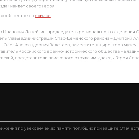
зда» найдет своего Героя.
м сообществе по
ссылке
.
др Иванович Лавейкин, председатель регионального отделения
ель главы администрации Спас-Деменского района – Дмитрий А
 Олег Александрович Залетаев, заместитель директора музея 
ставитель Российского военно-исторического общества – Влади
евский, представители поискового отряда им. дважды Героя Сове
ижения по увековечению памяти погибших при защите Отечест