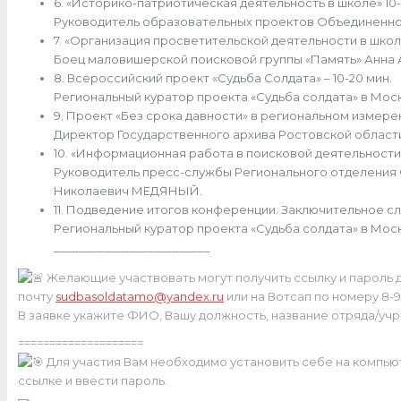
6. «Историко-патриотическая деятельность в школе» 10-
Руководитель образовательных проектов Объединенно
7. «Организация просветительской деятельности в школе
Боец маловишерской поисковой группы «Память» Анн
8. Всероссийский проект «Судьба Солдата» – 10-20 мин.
Региональный куратор проекта «Судьба солдата» в Мо
9. Проект «Без срока давности» в региональном измерен
Директор Государственного архива Ростовской област
10. «Информационная работа в поисковой деятельности» 
Руководитель пресс-службы Регионального отделения
Николаевич МЕДЯНЫЙ.
11. Подведение итогов конференции. Заключительное сло
Региональный куратор проекта «Судьба солдата» в Мо
_________________________
Желающие участвовать могут получить ссылку и пароль д
почту
sudbasoldatamo@yandex.ru
или на Вотсап по номеру 8-96
В заявке укажите ФИО, Вашу должность, название отряда/учр
====================
Для участия Вам необходимо установить себе на компью
ссылке и ввести пароль.