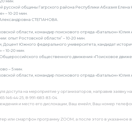
20 мин.
й русской общины Гагрского района Республики Абхазия Елен
» – 10-20 мин.
а Александровна СТЕПАНОВА.
сковской области, командир поискового отряда «Батальон» Юли
ии: опыт Ростовской области” – 10-20 мин.
и, Доцент Южного федерального университета, кандидат истори
– 10-20 мин.
 Общероссийского общественного движения «Поисковое движен
во – 5 мин.
сковской области, командир поискового отряда «Батальон» Юли
ля доступа на мероприятие у организаторов, направив заявку н
5-146-44-25, 8-991-683-83-04.
еждения и место его дислокации, Ваш емейл, Ваш номер телефо
тер или смартфон программу ZOOM, а после этого в указанное 