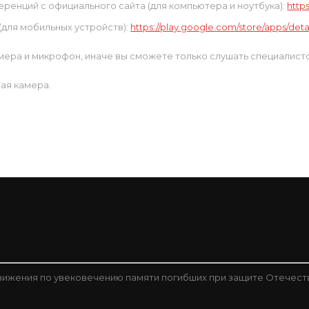
енций с официального сайта (для компьютера и ноутбука):
http
(для мобильных устройств):
https://play.google.com/store/apps/deta
ера и микрофон, иначе вы сможете только слушать специалистов
ая камера.
ижения по увековечению памяти погибших при защите Отечест