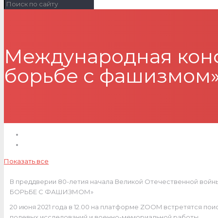
Международная конф
борьбе с фашизмом
Показать все
В преддверии 80-летия начала Великой Отечественной вой
БОРЬБЕ С ФАШИЗМОМ»
20 июня 2021 года в 12.00 на платформе ZOOM встретятся пои
полевых исследований и военно-мемориальной работы.