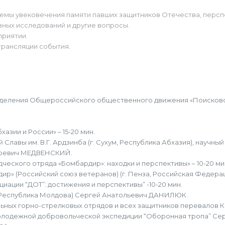
лемы увековечения памяти павших защитников Отечества, перс
вных исследований и другие вопросы.
приятии.
трансляции события.
тделения Общероссийского общественного движения «Поисково
зии и России» – 15-20 мин.
лавы им. В.Г. Ардзинба (г. Сухум, Республика Абхазия), научны
горевич МЕДВЕНСКИЙ.
еского отряда «Бомбардир»: находки и перспективы» – 10-20 ми
р» (Российский союз ветеранов) (г. Пенза, Российская Федер
иации “ДОТ”: достижения и перспективы” -10-20 мин.
 (Республика Молдова) Сергей Анатольевич ДАНИЛЮК.
ьных горно-стрелковых отрядов и всех защитников перевалов Кав
олодежной добровольческой экспедиции “Оборонная тропа” Се