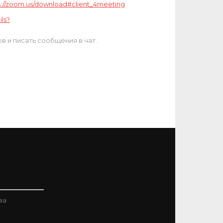
s://zoom.us/download#client_4meeting
ils?
 и писать сообщения в чат.
ва