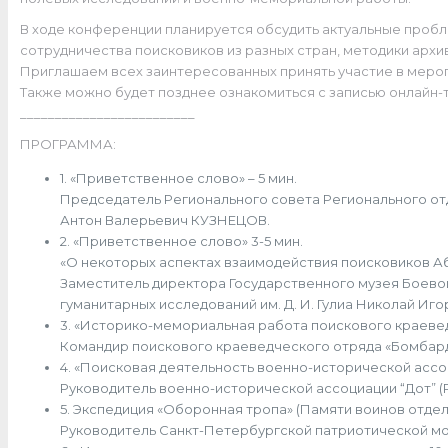
В ходе конференции планируется обсудить актуальные проб
сотрудничества поисковиков из разных стран, методики архи
Приглашаем всех заинтересованных принять участие в меро
Также можно будет позднее ознакомиться с записью онлайн-
_________________________
ПРОГРАММА:
1. «Приветственное слово» – 5 мин.
Председатель Регионального совета Регионального о
Антон Валерьевич КУЗНЕЦОВ.
2. «Приветственное слово» 3-5 мин.
«О некоторых аспектах взаимодействия поисковиков Абха
Заместитель директора Государственного музея Боевой С
гуманитарных исследований им. Д. И. Гулиа Николай И
3. «Историко-мемориальная работа поискового краеведч
Командир поискового краеведческого отряда «Бомбарди
4. «Поисковая деятельность военно-исторической ассоц
Руководитель военно-исторической ассоциации “Дот”
5. Экспедиция «Оборонная тропа» (Памяти воинов отдел
Руководитель Санкт-Петербургской патриотической м