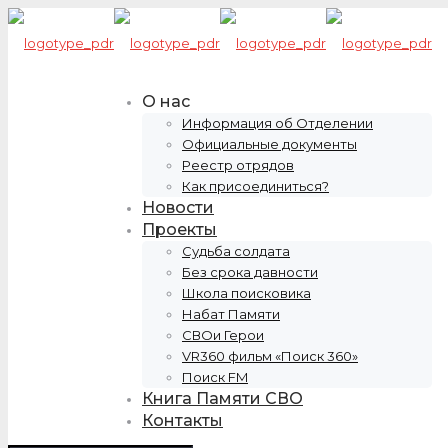
О нас
Информация об Отделении
Официальные документы
Реестр отрядов
Как присоединиться?
Новости
Проекты
Судьба солдата
Без срока давности
Школа поисковика
Набат Памяти
СВОи Герои
VR360 фильм «Поиск 360»
Поиск FM
Книга Памяти СВО
Контакты