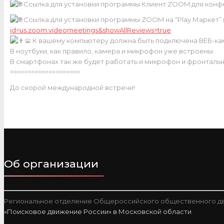
Ссылка для установки программы Клиент ZOOM для конфер
Ссылка для установки программы ZOOM на “Play Маркет” 
id=us.zoom.videomeetings&showAllReviews=true
К вашему компьютеру должна быть подключена ВЕБ-кам
В ноутбуки, как правило, камера и микрофон уже встроены.
В смартфонах так же будет работать и микрофон и фронтальн
====================
До скорой международной встречи!
Об организации
Региональное отделение Общероссийского общественного дв
«Поисковое движение России» в Московской области