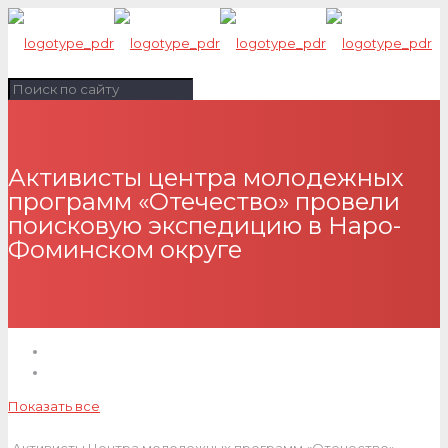
Активисты центра молодежных
программ «Отечество» провели
поисковую экспедицию в Наро-
Фоминском округе
Показать все