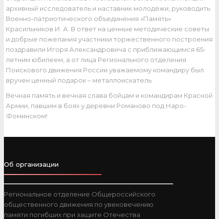
архивный исследователь и наставник молодёжи, руководить
Военно-патриотического объединения «Память»
Красильников И. А. В ответ на ценные методические советы
и добрые пожелания участники торжественного построения
поздравили Игоря Александровича с приближающимся 65-
летним юбилеем, а от лица Регионального отделения
Поискового движения России уважаемому командиру был
вручен ценный подарок – металлоискатель.
Вечная память и вечная слава бойцам и командирам Красной
Армии, павшим в боях у деревни Романово под Наро-
Фоминском!
Об организации
Региональное отделение Общероссийского
общественного движения по увековечению
памяти погибших при защите Отечества