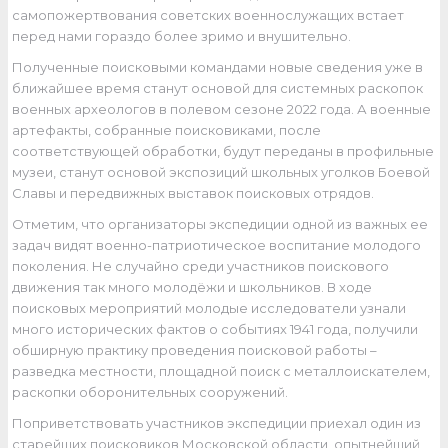
самопожертвования советских военнослужащих встает
перед нами гораздо более зримо и внушительно.
Полученные поисковыми командами новые сведения уже в
ближайшее время станут основой для системных раскопок
военных археологов в полевом сезоне 2022 года. А военные
артефакты, собранные поисковиками, после
соответствующей обработки, будут переданы в профильные
музеи, станут основой экспозиций школьных уголков Боевой
Славы и передвижных выставок поисковых отрядов.
Отметим, что организаторы экспедиции одной из важных ее
задач видят военно-патриотическое воспитание молодого
поколения. Не случайно среди участников поискового
движения так много молодёжи и школьников. В ходе
поисковых мероприятий молодые исследователи узнали
много исторических фактов о событиях 1941 года, получили
обширную практику проведения поисковой работы –
разведка местности, площадной поиск с металлоискателем,
раскопки оборонительных сооружений.
Поприветствовать участников экспедиции приехал один из
старейших поисковиков Московской области, опытнейший