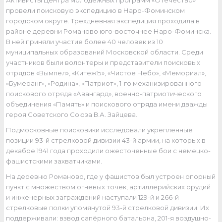
Активисты Центра молодежных программ «Отечество»
провели поисковую экспедицию в Наро-Фоминском
городском округе. Трехдневная экспедиция проходила в
районе деревни Романово юго-восточнее Наро-Фоминска.
В ней приняли участие более 40 человек из 10
муниципальных образований Московской области. Среди
участников были волонтеры и представители поисковых
отрядов «Вымпел», «КитежЪ», «Чистое Небо», «Мемориал»,
«Бумеранг», «Родина», «Патриот», 1-го механизированного
поискового отряда «Авангард», военно-патриотического
объединения «Память» и поискового отряда имени дважды
героя Советского Союза В.А. Зайцева.
Подмосковные поисковики исследовали укрепленные
позиции 93-й стрелковой дивизии 43-й армии, на которых в
декабре 1941 года проходили ожесточенные бои с немецко-
фашистскими захватчиками.
На деревню Романово, где у фашистов был устроен опорный
пункт с множеством огневых точек, артиллерийских орудий
и инженерных заграждений наступали 129-й и 266-й
стрелковые полки упомянутой 93-й стрелковой дивизии. Их
поддерживали: взвод сапёрного батальона, 201-я воздушно-