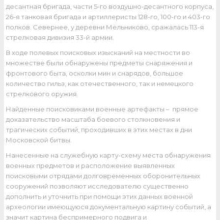
десантная бригада, части 5-го воздушно-десантного корпуса,
26-я танковая бригада и артиллеристы 128-го, 100-го и 403-го
полков. Севернее, у деревни Мельниково, сражалась 113-я
стрелковая дивизия 33-й армии.
В ходе полевых поисковых изысканий на местности во
множестве были обнаружены предметы снаряжения и
фронтового быта, осколки мин и снарядов, большое
количество гильз, как отечественного, так и немецкого
стрелкового оружия.
Найденные поисковиками военные артефакты – прямое
доказательство масштаба боевого столкновения и
трагических событий, проходивших в этих местах в дни
Московской битвы.
Нанесенные на служебную карту-схему места обнаружения
военных предметов и расположение выявленных
поисковыми отрядами долговременных оборонительных
сооружений позволяют исследователю существенно
дополнить и уточнить при помощи этих данных военной
археологии имеющуюся документальную картину событий, а
значит картина беспримерного подвига и