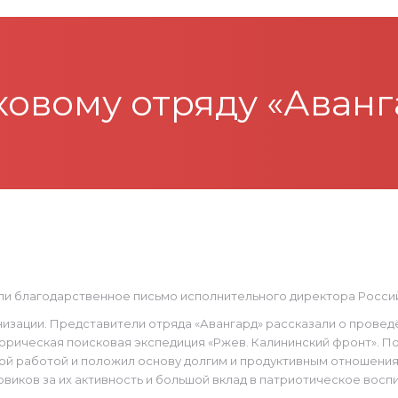
ковому отряду «Аван
чили благодарственное письмо исполнительного директора Росс
зации. Представители отряда «Авангард» рассказали о проведён
рическая поисковая экспедиция «Ржев. Калининский фронт». По
й работой и положил основу долгим и продуктивным отношени
иков за их активность и большой вклад в патриотическое восп