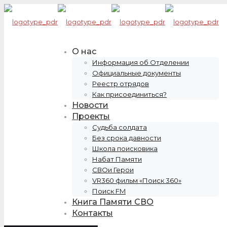
О нас
Информация об Отделении
Официальные документы
Реестр отрядов
Как присоединиться?
Новости
Проекты
Судьба солдата
Без срока давности
Школа поисковика
Набат Памяти
СВОи Герои
VR360 фильм «Поиск 360»
Поиск FM
Книга Памяти СВО
Контакты