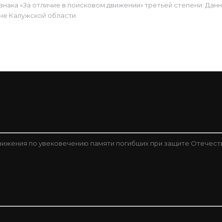
знака «За отличие в поисковом движении» третьей степени. Дан
не Калужской области.
ижения по увековечению памяти погибших при защите Отечест