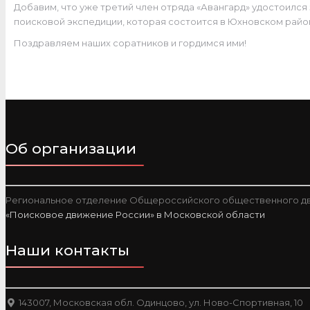
Добавим, что уже третий член отряда «Авангард» удостоился 
поисковой экспедиции, которая состоится в Юхновском райо
Поздравляем наших соратников и гордимся ими!
Об организации
Региональное отделение Общероссийского общественного дв
«Поисковое движение России» в Московской области
Наши контакты
143007, Московская обл. Одинцово, ул. Ново-Спортивная, 10