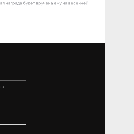
ная награда будет вручена ему на весенней
ва