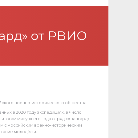
гард» от РВИО
ийского военно-исторического общества
ных в 2020 году экспедициях, в число
 итогам минувшего года отряд «Авангард»
ям с Российским военно-историческим
итание молодёжи.