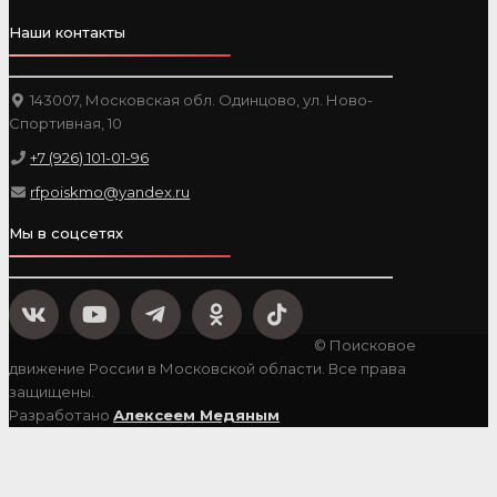
Наши контакты
143007, Московская обл. Одинцово, ул. Ново-
Спортивная, 10
+7 (926) 101-01-96
rfpoiskmo@yandex.ru
Мы в соцсетях
© Поисковое
движение России в Московской области. Все права
защищены.
Разработано
Алексеем Медяным