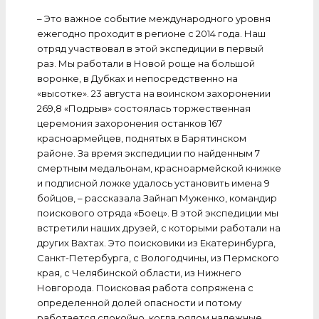
–
Это важное событие международного уровня
ежегодно проходит в регионе с 2014 года. Наш
отряд участвовал в этой экспедиции в первый
раз. Мы работали в Новой роще на большой
воронке, в Дубках и непосредственно на
«высотке». 23 августа на воинском захоронении
269,8 «Подрыв» состоялась торжественная
церемония захоронения останков 167
красноармейцев, поднятых в Барятинском
районе. За время экспедиции по найденным 7
смертным медальонам, красноармейской книжке
и подписной ложке удалось установить имена 9
бойцов, – рассказала Зайнап Муженко, командир
поискового отряда «Боец». В этой экспедиции мы
встретили наших друзей, с которыми работали на
других Вахтах. Это поисковики из Екатеринбурга,
Санкт-Петербурга, с Вологодчины, из Пермского
края, с Челябинской области, из Нижнего
Новгорода. Поисковая работа сопряжена с
определенной долей опасности и потому
работается спокойно, когда рядом надежные