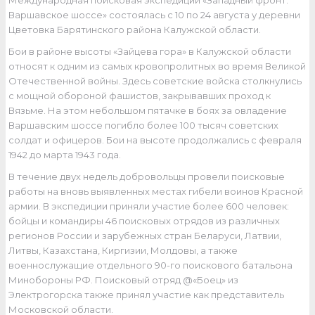
Международная поисковая экспедиции «Западный фронт.
Варшавское шоссе» состоялась с 10 по 24 августа у деревни
Цветовка Барятинского района Калужской области.
Бои в районе высоты «Зайцева гора» в Калужской области
относят к одним из самых кровопролитных во время Великой
Отечественной войны. Здесь советские войска столкнулись
с мощной обороной фашистов, закрывавших проход к
Вязьме. На этом небольшом пятачке в боях за овладение
Варшавским шоссе погибло более 100 тысяч советских
солдат и офицеров. Бои на высоте продолжались с февраля
1942 до марта 1943 года.
В течение двух недель добровольцы провели поисковые
работы на вновь выявленных местах гибели воинов Красной
армии. В экспедиции приняли участие более 600 человек:
бойцы и командиры 46 поисковых отрядов из различных
регионов России и зарубежных стран Беларуси, Латвии,
Литвы, Казахстана, Киргизии, Молдовы, а также
военнослужащие отдельного 90-го поискового батальона
Минобороны РФ. Поисковый отряд @«Боец» из
Электрогорска также принял участие как представитель
Московской области.