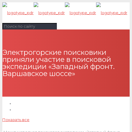
Электрогорские поисковики
приняли участие в поисковой
экспедиции «Западный фронт.
Варшавское шоссе»
Показать все