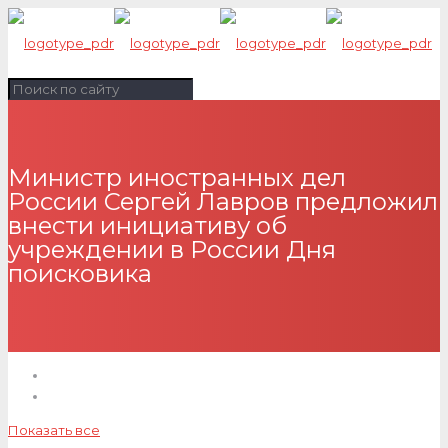
Министр иностранных дел
России Сергей Лавров предложил
внести инициативу об
учреждении в России Дня
поисковика
Показать все