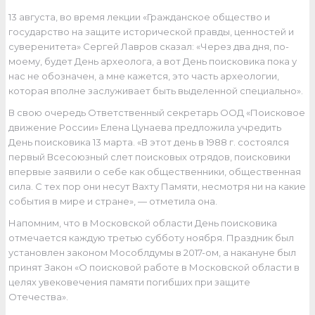
13 августа, во время лекции «Гражданское общество и
государство на защите исторической правды, ценностей и
суверенитета» Сергей Лавров сказал: «Через два дня, по-
моему, будет День археолога, а вот День поисковика пока у
нас не обозначен, а мне кажется, это часть археологии,
которая вполне заслуживает быть выделенной специально».
В свою очередь Ответственный секретарь ООД «Поисковое
движение России» Елена Цунаева предложила учредить
День поисковика 13 марта. «В этот день в 1988 г. состоялся
первый Всесоюзный слет поисковых отрядов, поисковики
впервые заявили о себе как общественники, общественная
сила. С тех пор они несут Вахту Памяти, несмотря ни на какие
события в мире и стране», — отметила она.
Напомним, что в Московской области День поисковика
отмечается каждую третью субботу ноября. Праздник был
установлен законом Мособлдумы в 2017-ом, а накануне был
принят Закон «О поисковой работе в Московской области в
целях увековечения памяти погибших при защите
Отечества».