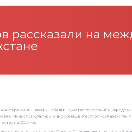
ов рассказали на ме
хстане
 конференция «Память Победы: Единство поколений и народов»
ова и Министра культуры и информации Республики Казахстан 
ества на 2025 год.
 движениям по сохранению Памяти Победы, выступил Член Рег