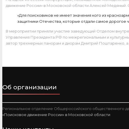
движение России» в Московской области Алексей Медяный. Он
«Для поисковиков не имеет значения кого из красноармей
защитники Отечества, которые отдали самое дорогое чт
В мероприятии приняли участие заведующий Отделом внутрен
Управления Президента РФ по межрегиональным и культурны
автор трехмерных панорам и диорам Дмитрий Поштаренко, а 
Об организации
Региональное отделение Общероссийского общественного дв
«Поисковое движение России» в Московской области