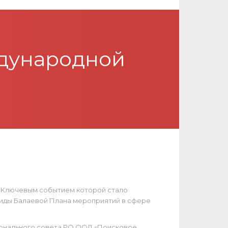
ждународной
. Ключевым событием которой стало
Аиды Балаевой Плана мероприятий в сфере
ионального совета РО ООД «Поисковое