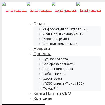
О нас
Информация об Отделении
Официальные документы
Реестр отрядов
Как присоединиться?
Новости
Проекты
Судьба солдата
Без срока давности
Школа поисковика
Набат Памяти
СВОи Герои
VR360 фильм «Поиск 360»
Поиск FM
Книга Памяти СВО
Контакты