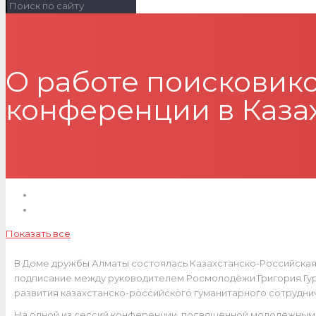
О работе поисковик
конференции в Каза
Показать все
В Доме дружбы Алматы состоялась Казахстанско-Российская
подписание между руководителем Росмолодёжи Григория Гур
развития казахстанско-российского гуманитарного сотруднич
На одной из сессий конференции, посвящённой молодёжным