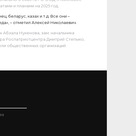
ами и планами на 2025 год.
, беларус, казах и т.д. Все они –
еда», – отметил Алексей Николаевич.
 Абзала Нукенова, зам. начальника
ора Роспатриотцентра Дмитрий Степыко,
тели общественных организаций.
ва