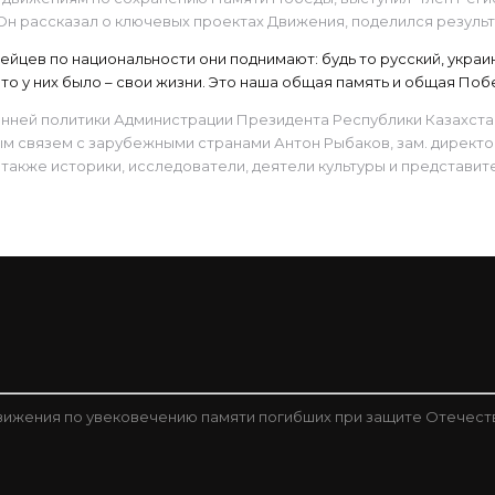
 рассказал о ключевых проектах Движения, поделился результат
цев по национальности они поднимают: будь то русский, украинец
о у них было – свои жизни. Это наша общая память и общая Поб
ней политики Администрации Президента Республики Казахстан
м связем с зарубежными странами Антон Рыбаков, зам. директ
также историки, исследователи, деятели культуры и представи
ижения по увековечению памяти погибших при защите Отечест