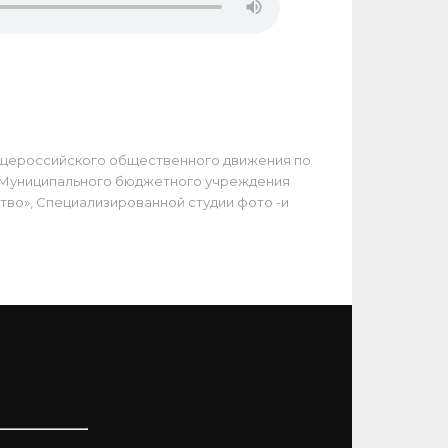
Общероссийского общественного движения по
е Муниципального бюджетного учреждения
во», Специализированной студии фото -и