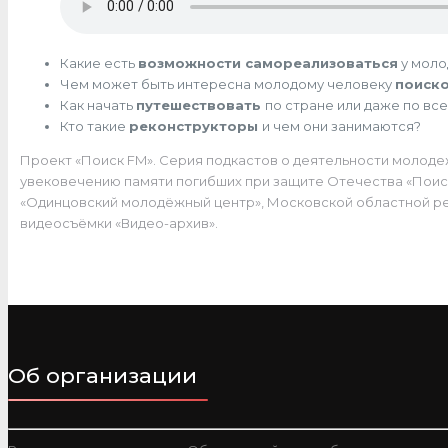
Какие есть
возможности самореализоваться
у моло
Чем может быть интересна молодому человеку
поиск
Как начать
путешествовать
по стране или даже по вс
Кто такие
реконструкторы
и чем они занимаются?
Проект «Поиск FM». Серия подкастов о деятельности молод
увековечению памяти погибших при защите Отечества «Пои
«Одинцовский молодёжный центр», Московской областной ре
видеосъёмки «Видео-архив».
Об организации