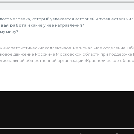
дого человека, который увлекается историей и путешествиями?
овая работа
и какие у неё направления?
ему миру?
ежных патриотических коллективов. Региональное отделение 
сковое движение России» в Московской области при поддержк
гиональной общественной организации «Краеведческое общест