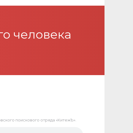
о человека
вского поискового отряда «КитежЪ».