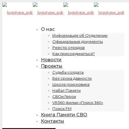
О нас
Информация об Отделении
Официальные документы
Реестр отрядов
Как присоединиться?
Новости
Проекты
Судьба солдата
Без срока давности
Школа поисковика
Набат Памяти
СВОи Герои
VR360 фильм «Поиск 360»
Поиск FM
Книга Памяти СВО
Контакты