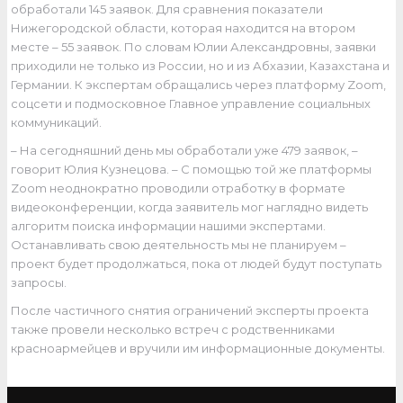
обработали 145 заявок. Для сравнения показатели
Нижегородской области, которая находится на втором
месте – 55 заявок. По словам Юлии Александровны, заявки
приходили не только из России, но и из Абхазии, Казахстана и
Германии. К экспертам обращались через платформу Zoom,
соцсети и подмосковное Главное управление социальных
коммуникаций.
– На сегодняшний день мы обработали уже 479 заявок, –
говорит Юлия Кузнецова. – С помощью той же платформы
Zoom неоднократно проводили отработку в формате
видеоконференции, когда заявитель мог наглядно видеть
алгоритм поиска информации нашими экспертами.
Останавливать свою деятельность мы не планируем –
проект будет продолжаться, пока от людей будут поступать
запросы.
После частичного снятия ограничений эксперты проекта
также провели несколько встреч с родственниками
красноармейцев и вручили им информационные документы.