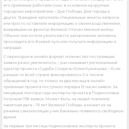
его приёмные работали очно, в основном на крупных
городских мероприятиях – Дне Победы, Дне города и
других. Граждане заполняли специальные анкеты-запросы
или просто оставляли информацию о своем родственнике,
воевавшем на фронтах Великой Отечественной войны.
Обычно они хотели узнать место захоронения человека,
проследить его боевой путь или получить информацию о
наградах.
С переходом в онлайн формат количество поступивших
заявок резко увеличилось, – рассказывает региональный
куратор проекта «Судьба Солдата» Юлия Кузнецова. – Если
раньше по всей стране фиксировалось 3-4 тысячи
обращений в год, то только за два месяца в онлайн
приёмные проекта поступило порядка 15 тысяч заявок. За
минувшие полтора года эксперты проекта в Подмосковье
получили 758 заявок. Может быть, на людей повлияла
памятная дата – 75 лет Великой Победы, а может из-за
режима самоизоляции у них банально появилось свободное
время.
За первые три месяца подмосковные эксперты проекта