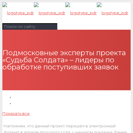
Подмосковные эксперты проекта
«Судьба Солдата» – лидеры по
обработке поступивших заявок
Показать все
Напомним, что данный проект перешёл в электронный
формат в апреле прошлого года, с началом локдауна. Ранее