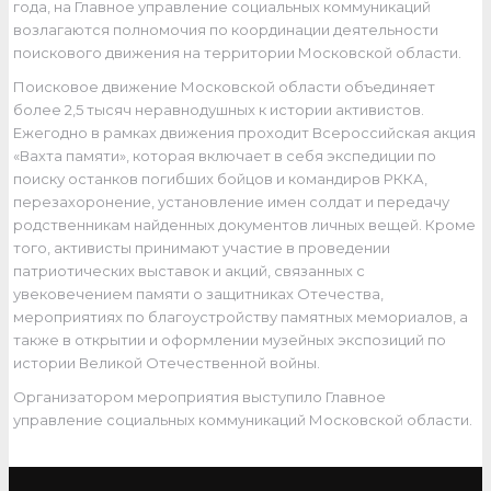
года, на Главное управление социальных коммуникаций
возлагаются полномочия по координации деятельности
поискового движения на территории Московской области.
Поисковое движение Московской области объединяет
более 2,5 тысяч неравнодушных к истории активистов.
Ежегодно в рамках движения проходит Всероссийская акция
«Вахта памяти», которая включает в себя экспедиции по
поиску останков погибших бойцов и командиров РККА,
перезахоронение, установление имен солдат и передачу
родственникам найденных документов личных вещей. Кроме
того, активисты принимают участие в проведении
патриотических выставок и акций, связанных с
увековечением памяти о защитниках Отечества,
мероприятиях по благоустройству памятных мемориалов, а
также в открытии и оформлении музейных экспозиций по
истории Великой Отечественной войны.
Организатором мероприятия выступило Главное
управление социальных коммуникаций Московской области.