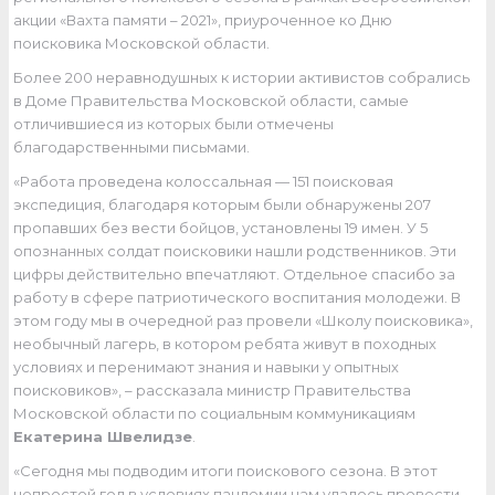
акции «Вахта памяти – 2021», приуроченное ко Дню
поисковика Московской области.
Более 200 неравнодушных к истории активистов собрались
в Доме Правительства Московской области, самые
отличившиеся из которых были отмечены
благодарственными письмами.
«Работа проведена колоссальная — 151 поисковая
экспедиция, благодаря которым были обнаружены 207
пропавших без вести бойцов, установлены 19 имен. У 5
опознанных солдат поисковики нашли родственников. Эти
цифры действительно впечатляют. Отдельное спасибо за
работу в сфере патриотического воспитания молодежи. В
этом году мы в очередной раз провели «Школу поисковика»,
необычный лагерь, в котором ребята живут в походных
условиях и перенимают знания и навыки у опытных
поисковиков», – рассказала министр Правительства
Московской области по социальным коммуникациям
Екатерина Швелидзе
.
«Сегодня мы подводим итоги поискового сезона. В этот
непростой год в условиях пандемии нам удалось провести