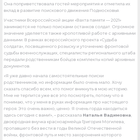
Она поприветствовала гостей мероприятия и отметила их
вклад в развитие поискового движения Подмосковья.
Участники Всероссийской акции «Вахта памяти — 2021»
занимаются не только поисками останков солдат. Огромное
значение уделяется также кропотливой работе с архивными
данными. В рамках всероссийского проекта «Судьба
солдата», посвященного розыску и уточнению фронтовой
судьбы военнослужащих, специалисты регионального штаба
передали родственникам бойцов комплекты копий архивных
документов.
«Я уже давно начала самостоятельные поиски
родственников, но информации было очень мало. Хочу
сказать спасибо всем, кто помог вникнуть в мою историю.
Мне не терпится уже всё это посмотреть, потому что я
понимаю, что у меня в руках информация про настоящего
героя. Это очень важно, ценно. Я очень горда находиться
здесь сегодня с вами!», – рассказала
Наталья Вадимовна
,
двоюродная внучка красноармейца Григория Могилева,
пропавшего без вести в годы Великой Отечественной
войны, фронтовой путь и место захоронения которого