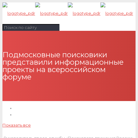
Подмосковные поисковики
представили информационные
проекты на всероссийском
форуме
Показать все