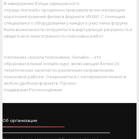
В завершении бойцы одинцовского
отряда «КитежЪ» продемонстрировали всем желающим
короткометражный фильм в формате VR360. С помощью
специального оборудования у каждого участника форума
была возможность погрузиться в виртуальную реальность и
увидеть всю многогранность поисковых работ.
Напомним, «Школа поисковика. Онлайн» – это
образовательный онлайн-курс, включающий более 20
тематических занятий по различным направлениям
поисковой работы. Ознакомиться с материалом можно в
любом удобном формате. Проект
поддержан Росмолодёжью.
Об организации