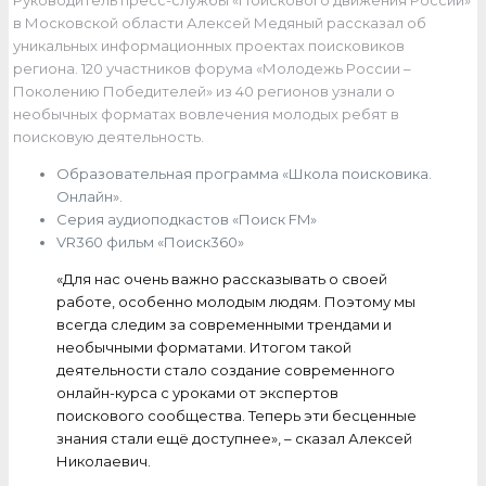
Руководитель пресс-службы «Поискового движения России»
в Московской области Алексей Медяный рассказал об
уникальных информационных проектах поисковиков
региона. 120 участников форума «Молодежь России –
Поколению Победителей» из 40 регионов узнали о
необычных форматах вовлечения молодых ребят в
поисковую деятельность.
Образовательная программа «Школа поисковика.
Онлайн».
Серия аудиоподкастов «Поиск FM»
VR360 фильм «Поиск360»
«Для нас очень важно рассказывать о своей
работе, особенно молодым людям. Поэтому мы
всегда следим за современными трендами и
необычными форматами. Итогом такой
деятельности стало создание современного
онлайн-курса с уроками от экспертов
поискового сообщества. Теперь эти бесценные
знания стали ещё доступнее», – сказал Алексей
Николаевич.