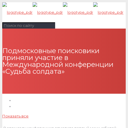
Подмосковные поисковики
приняли участие в
Международной конференции
«Судьба солдата»
Показать все