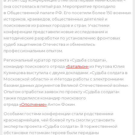
В этом году конференция отметила первый мини-юбилей –
она состоялась в пятый раз. Мероприятие проходило
в Общественной палате РФ. Его посетили более 150 военных
историков, краеведов, общественных деятелей и
поисковиков из разных городов и стран. Участники
конференции представили новые исследования и
методические разработки по установлению фронтовых
судеб защитников Отечества и обменялись
профессиональным опытом.
Региональный куратор проекта «Судьба солдата»,
командир поискового отряда
«Батальон»
из Реутова Юлия
Кузнецова выступила с двумя докладами: «Судьба солдата в
Московской области» и «Методы работы с электронными
базами данных документов Великой Отечественной войны».
Опытом отработки заявок по проекту «Судьба солдата»
также поделился командир поискового
отряда
«Ополчение»
Антон Фокин.
Особыми гостями конференции стали родственники
красноармейцев, чей боевой путь смогли установить
эксперты проекта «Судьба солдата». В торжественной
обстановке потомкам героев были переданы