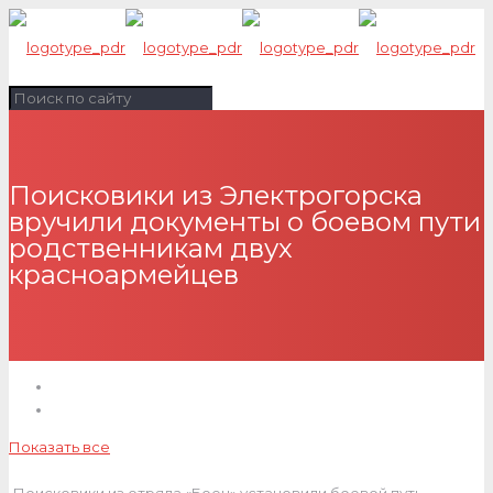
Поисковики из Электрогорска
вручили документы о боевом пути
родственникам двух
красноармейцев
Показать все