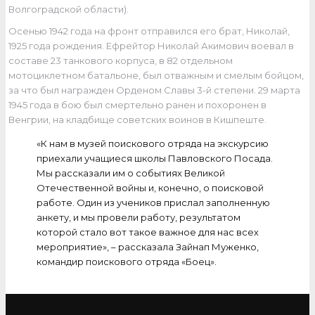
Волгоградской области).
Осенью 1942 года на фронт отправился его брат, Николай,
1925 года рождения. Ефрейтор Николай Акимович воевал в
составе 23 танкового корпуса, в 82 отдельном
мотоциклетном батальоне, был отважным и смелым бойцом,
за что был награжден Орденом Славы 3-й степени. 29 марта
1945 года в бою был смертельно ранен и похоронен в
Венгрии, на кладбище советских воинов в Кишпеште.
«К нам в музей поискового отряда на экскурсию
приехали учащиеся школы Павловского Посада.
Мы рассказали им о событиях Великой
Отечественной войны и, конечно, о поисковой
работе. Один из учеников прислал заполненную
анкету, и мы провели работу, результатом
которой стало вот такое важное для нас всех
мероприятие», – рассказала Зайнап Муженко,
командир поискового отряда «Боец».