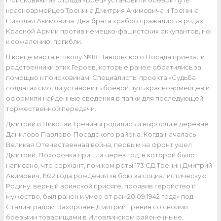
Поисковики из отряда «Боец» установили боевой путь
красноармейцев Тренина Дмитрия Акимовича и Тренина
Николая Акимовича. Два брата храбро сражались в рядах
Красной Армии против немецко-фашистских оккупантов, но,
к сожалению, погибли.
В конце марта в школу №18 Павловского Посада приехали
родственники этих Героев, которые ранее обратились за
помощью к поисковикам. Специалисты проекта «Судьба
солдата» смогли установить боевой путь красноармейцев и
оформили найденные сведения в папки для последующей
торжественной передачи.
Дмитрий и Николай Тренины родились и выросли в деревне
Данилово Павлово-Посадского района. Когда началась
Великая Отечественная война, первым на фронт ушел
Дмитрий. Похоронка пришла через год, в которой было
написано, что сержант, пом.ком.роты 173 СД Тренин Дмитрий
Акимович, 1922 года рождения «в бою за социалистическую
Родину, верный воинской присяге, проявив геройство и
мужество, был ранен и умер от ран 20.09.1942 года» под
Сталинградом. Захоронен Дмитрий Тренин со своими
боевыми товарищами в Иловлинском районе (ныне,