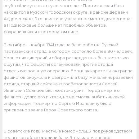
клуба «Азимут» знают уже много лет. Партизанская база
находится в Рузском городском округе, в районе деревни
Андреевское. Это поистине уникальное место для региона –
в Подмосковье больше нет подобных объектов,
сохранившихся в нетронутом виде.
В октябре – ноябре 1941 года на базе работал Рузский
партизанский отряд, в котором состояло более 80 человек.
Урон от их диверсий и сбора разведданных был настолько
ощутим, что фашисты организовали против отряда
отдельную военную операцию. Большая карательная группа
фашистов окружила и разгромила базу. Начальник разведки
отряда, старший лейтенант госбезопасности Сергей
Иванович Солнцев был жестоко убит. Перед смертью
фашисты долго его пытали, но не смогли выбить никакой
информации. Посмертно Сергею Ивановичу было
присвоено звание Героя Советского союза.
В советские годы местные комсомольцы под руководством
педагогов облагородили базу. Энтузиасты заново