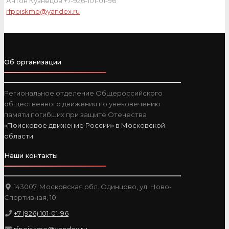
Антон Кузнецов +7-926-101-01-96
rfpoiskmo@yandex.ru
Об организации
Региональное отделение Общероссийского
общественного движения по увековечению
памяти погибших при защите Отечества
«Поисковое движение России» в Московской
области
Наши контакты
143007, Московская обл. Одинцово, ул. Ново-
Спортивная, 10
+7 (926) 101-01-96
rfpoiskmo@yandex.ru