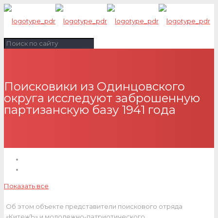
Поисковики из Одинцовского
округа исследуют заброшенную
партизанскую базу 1941 года
Показать все
Об этом объекте представители поискового отряда
«КитежЪ» и молодежно-патриотического