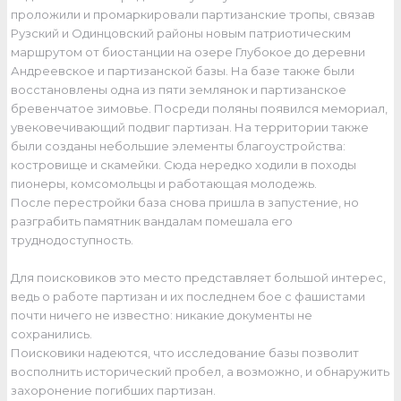
проложили и промаркировали партизанские тропы, связав
Рузский и Одинцовский районы новым патриотическим
маршрутом от биостанции на озере Глубокое до деревни
Андреевское и партизанской базы. На базе также были
восстановлены одна из пяти землянок и партизанское
бревенчатое зимовье. Посреди поляны появился мемориал,
увековечивающий подвиг партизан. На территории также
были созданы небольшие элементы благоустройства:
костровище и скамейки. Сюда нередко ходили в походы
пионеры, комсомольцы и работающая молодежь.
После перестройки база снова пришла в запустение, но
разграбить памятник вандалам помешала его
труднодоступность.
Для поисковиков это место представляет большой интерес,
ведь о работе партизан и их последнем бое с фашистами
почти ничего не известно: никакие документы не
сохранились.
Поисковики надеются, что исследование базы позволит
восполнить исторический пробел, а возможно, и обнаружить
захоронение погибших партизан.