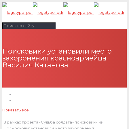
Поисковики установили место
захоронения красноармейца
Василия Катанова
Показать все
В рамках проекта «Судьба солдата» поисковики из
Подмосковья установили место захоронения