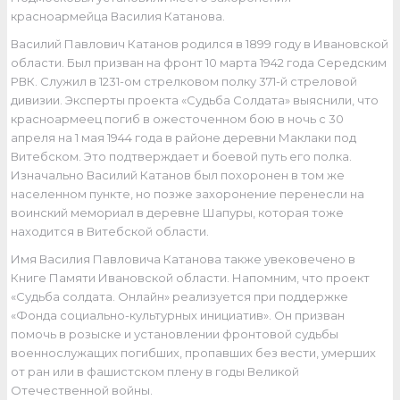
красноармейца Василия Катанова.
Василий Павлович Катанов родился в 1899 году в Ивановской
области. Был призван на фронт 10 марта 1942 года Середским
РВК. Служил в 1231-ом стрелковом полку 371-й стреловой
дивизии. Эксперты проекта «Судьба Солдата» выяснили, что
красноармеец погиб в ожесточенном бою в ночь с 30
апреля на 1 мая 1944 года в районе деревни Маклаки под
Витебском. Это подтверждает и боевой путь его полка.
Изначально Василий Катанов был похоронен в том же
населенном пункте, но позже захоронение перенесли на
воинский мемориал в деревне Шапуры, которая тоже
находится в Витебской области.
Имя Василия Павловича Катанова также увековечено в
Книге Памяти Ивановской области. Напомним, что проект
«Судьба солдата. Онлайн» реализуется при поддержке
«Фонда социально-культурных инициатив». Он призван
помочь в розыске и установлении фронтовой судьбы
военнослужащих погибших, пропавших без вести, умерших
от ран или в фашистском плену в годы Великой
Отечественной войны.