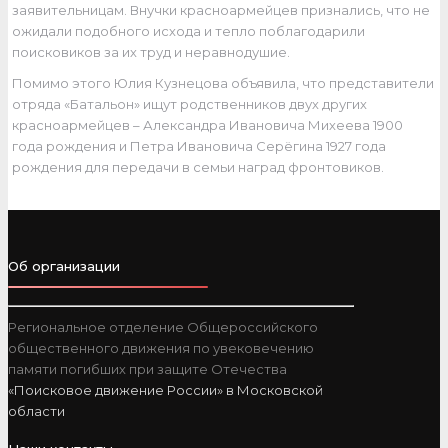
заявительницам. Внучки красноармейцев признались, что не
ожидали подобного исхода и тепло поблагодарили
поисковиков за их труд и неравнодушие.
Помимо этого Юлия Кузнецова объявила, что представители
отряда «Батальон» ищут родственников двух других
красноармейцев – Александра Ивановича Михеева 1900
года рождения и Петра Ивановича Серёгина 1927 года
рождения для передачи в семьи наград фронтовиков.
Об организации
Региональное отделение Общероссийского
общественного движения по увековечению
памяти погибших при защите Отечества
«Поисковое движение России» в Московской
области