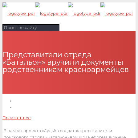
Представители отряда
«Батальон» вручили документы
родственникам красноармейцев
Показать все
В рамках проекта «Судьба солдата» представители
поискового отряда «Батальон» вручили информационные