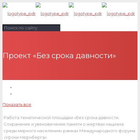
Проект «Без срока давности»
Показать все
Работа тематической площадки «Без срока давности.
Сохранение и увековечение памяти о жертвах нацизма
среди мирного населения» рамках Международного форума
«Уроки Нюрнберга».