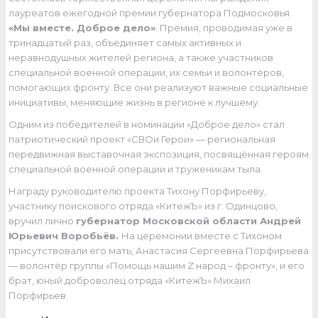
лауреатов ежегодной премии губернатора Подмосковья
«Мы вместе. Доброе дело»
. Премия, проводимая уже в
тринадцатый раз, объединяет самых активных и
неравнодушных жителей региона, а также участников
специальной военной операции, их семьи и волонтёров,
помогающих фронту. Все они реализуют важные социальные
инициативы, меняющие жизнь в регионе к лучшему.
Одним из победителей в номинации «Доброе дело» стал
патриотический проект «СВОи Герои» — региональная
передвижная выставочная экспозиция, посвящённая героям
специальной военной операции и труженикам тыла.
Награду руководителю проекта Тихону Порфирьеву,
участнику поискового отряда «КитежЪ» из г. Одинцово,
вручил лично
губернатор Московской области Андрей
Юрьевич Воробьёв.
На церемонии вместе с Тихоном
присутствовали его мать, Анастасия Сергеевна Порфирьева
— волонтёр группы «Помощь нашим Z народ – фронту», и его
брат, юный доброволец отряда «КитежЪ» Михаил
Порфирьев.