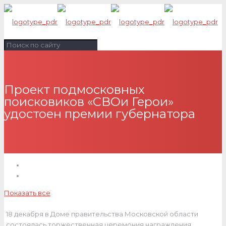
Проект подмосковных
поисковиков «СВОи Герои»
удостоен премии губернатора
Показать все
18 декабря в Доме правительства Московской области
состоялась торжественная церемония награждения