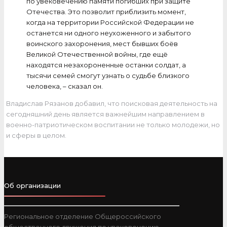
по увековечению памяти погибших при защите
Отечества. Это позволит приблизить момент,
когда на территории Российской Федерации не
останется ни одного неухоженного и забытого
воинского захоронения, мест бывших боёв
Великой Отечественной войны, где ещё
находятся незахороненные останки солдат, а
тысячи семей смогут узнать о судьбе близкого
человека, – сказал он.
Владислав Рязанов добавил, что поисковая деятельность на
сегодняшний день является важнейшим направлением в
военно-патриотическом воспитании не только молодежи, но
и сферы в целом.
Об организации
Региональное отделение Общероссийского