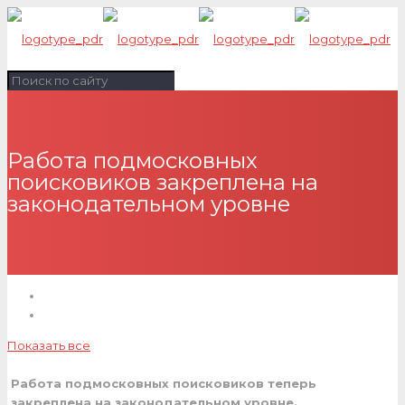
Работа подмосковных
поисковиков закреплена на
законодательном уровне
Показать все
Работа подмосковных поисковиков теперь
закреплена на законодательном уровне.