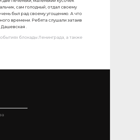
и две печеньки, маленький кусочек
мальчик, сам голодный, отдал своему
 очень был рад своему угощению. А что
дного времени. Ребята слушали затаив
 Дашевская .
событиях блокады Ленинграда, а также
ва