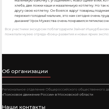
маленькую баночку с угощением с новогодней ёлки, кот
хлеба, две ложки каши и маааленькую котлетку. Но так к
другу свою котлетку. Он боялся: вдруг товарищ подумает
пережил голодный мальчик, это нам сегодня очень тру
дыхание! Урок Мужества очень понравился пятиклассни
Все участники экскурсии поблагодарили Зайнап Ишкурбановну
пожелали музею отряда «Боец» развития и новых ярких экспо
Об организации
Региональное отделение Общероссийского общественного дв
«Поисковое движение России» в Московской области
Наши контакты