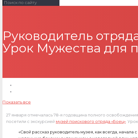
Руководитель отряд
Урок Мужества для 
Показать все
27 января отмечалась 78-я годовщина полного освобождения
посетили с экскурсией
музей поискового отряда «Боец»
. Уро
«Свой рассказ руководитель музея, как всегда, начала