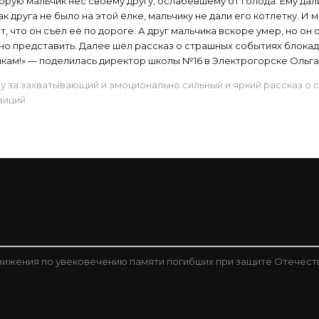
орую мальчик нёс своему другу, ослабевшему от голода. Ему дал
ак друга не было на этой ёлке, мальчику не дали его котлетку. И 
, что он съел её по дороге. А друг мальчика вскоре умер, но он
дно представить. Далее шёл рассказ о страшных событиях блока
кам!» — поделилась директор школы №16 в Электрогорске Ольга
 за захватывающий и эмоционально сильный и яркий рассказ о 
зиций.
ижения по увековечению памяти погибших при защите Отечест