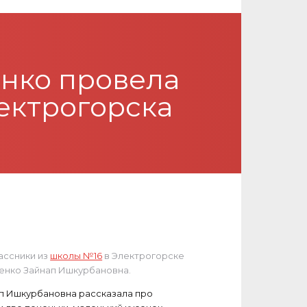
енко провела
ектрогорска
ассники из
школы №16
в Электрогорске
женко Зайнап Ишкурбановна.
нап Ишкурбановна рассказала про