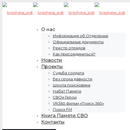
О нас
Информация об Отделении
Официальные документы
Реестр отрядов
Как присоединиться?
Новости
Проекты
Судьба солдата
Без срока давности
Школа поисковика
Набат Памяти
СВОи Герои
VR360 фильм «Поиск 360»
Поиск FM
Книга Памяти СВО
Контакты