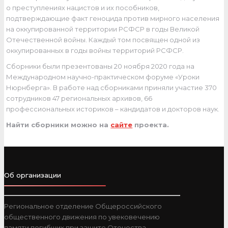
о преступлениях нацистов и их пособников,
подтверждающие факт геноцида против мирного населения
на оккупированной территории РСФСР в годы Великой
Отечественной войны. Каждый том посвящен одной из
оккупированных в годы войны территорий РСФСР.
Сборники были презентованы 20 ноября 2020 года на
Международном научно-практическом форуме «Уроки
Нюрнберга». В работе над сборниками приняли участие 370
сотрудников 47 региональных архивов, 66
профессиональных историков – кандидатов и докторов наук.
Найти сборники можно на
сайте
проекта.
Об организации
Региональное отделение Общероссийского
общественного движения по увековечению
памяти погибших при защите Отечества