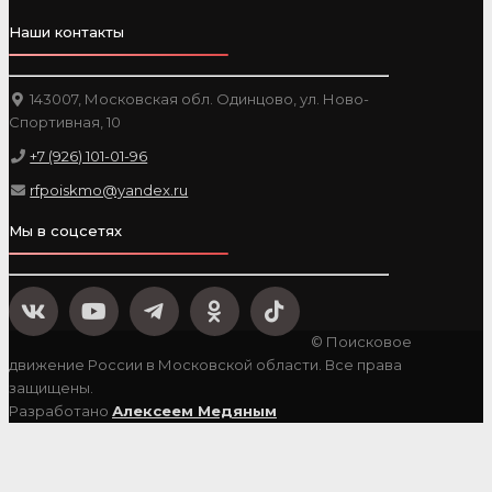
Наши контакты
143007, Московская обл. Одинцово, ул. Ново-
Спортивная, 10
+7 (926) 101-01-96
rfpoiskmo@yandex.ru
Мы в соцсетях
© Поисковое
движение России в Московской области. Все права
защищены.
Разработано
Алексеем Медяным