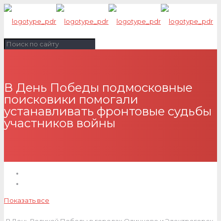
В День Победы подмосковные
поисковики помогали
устанавливать фронтовые судьбы
участников войны
Показать все