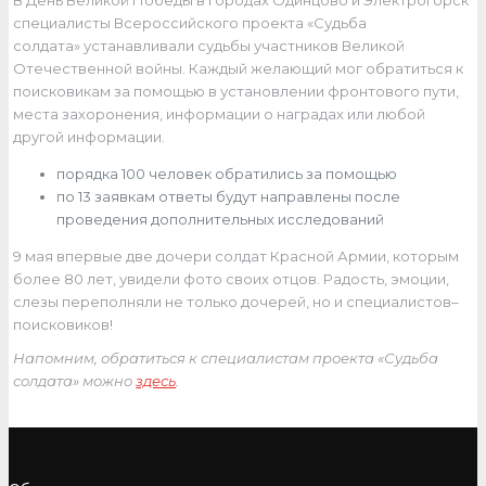
В День Великой Победы в городах Одинцово и Электрогорск
специалисты Всероссийского проекта «Судьба
солдата» устанавливали судьбы участников Великой
Отечественной войны. Каждый желающий мог обратиться к
поисковикам за помощью в установлении фронтового пути,
места захоронения, информации о наградах или любой
другой информации.
порядка 100 человек обратились за помощью
по 13 заявкам ответы будут направлены после
проведения дополнительных исследований
9 мая впервые две дочери солдат Красной Армии, которым
более 80 лет, увидели фото своих отцов. Радость, эмоции,
слезы переполняли не только дочерей, но и специалистов–
поисковиков!
Напомним, обратиться к специалистам проекта «Судьба
солдата» можно
здесь
.