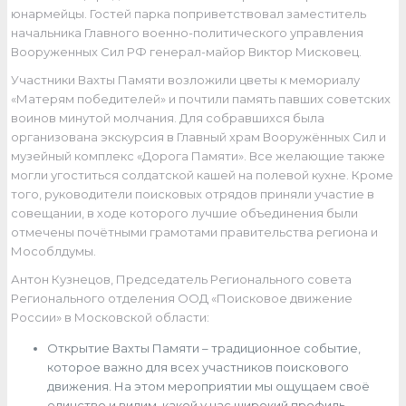
юнармейцы. Гостей парка поприветствовал заместитель
начальника Главного военно-политического управления
Вооруженных Сил РФ генерал-майор Виктор Мисковец.
Участники Вахты Памяти возложили цветы к мемориалу
«Матерям победителей» и почтили память павших советских
воинов минутой молчания. Для собравшихся была
организована экскурсия в Главный храм Вооружённых Сил и
музейный комплекс «Дорога Памяти». Все желающие также
могли угоститься солдатской кашей на полевой кухне. Кроме
того, руководители поисковых отрядов приняли участие в
совещании, в ходе которого лучшие объединения были
отмечены почётными грамотами правительства региона и
Мособлдумы.
Антон Кузнецов, Председатель Регионального совета
Регионального отделения ООД «Поисковое движение
России» в Московской области:
Открытие Вахты Памяти – традиционное событие,
которое важно для всех участников поискового
движения. На этом мероприятии мы ощущаем своё
единство и видим, какой у нас широкий профиль