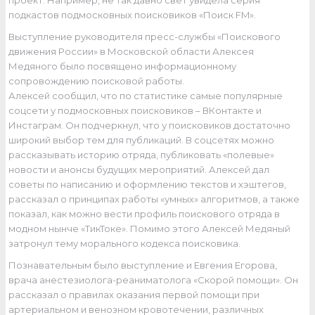
проект. Например, не так давно свет увидела серия
подкастов подмосковных поисковиков «Поиск FM».
Выступление руководителя пресс-службы «Поискового
движения России» в Московской области Алексея
Медяного было посвящено информационному
сопровождению поисковой работы.
Алексей сообщил, что по статистике самые популярные
соцсети у подмосковных поисковиков – ВКонтакте и
Инстаграм. Он подчеркнул, что у поисковиков достаточно
широкий выбор тем для публикаций. В соцсетях можно
рассказывать историю отряда, публиковать «полевые»
новости и анонсы будущих мероприятий. Алексей дал
советы по написанию и оформлению текстов и хэштегов,
рассказал о принципах работы «умных» алгоритмов, а также
показал, как можно вести профиль поискового отряда в
модном нынче «ТикТоке». Помимо этого Алексей Медяный
затронул тему морального кодекса поисковика.
Познавательным было выступление и Евгения Егорова,
врача анестезиолога-реаниматолога «Скорой помощи». Он
рассказал о правилах оказания первой помощи при
артериальном и венозном кровотечении, различных