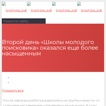
Второй день «Школы молодого
поисковика» оказался ещё более
насыщенным
Показать все
После завтрака ребята разделились на группы и вместе со
старшими наставниками отправились на раскопки. В годы