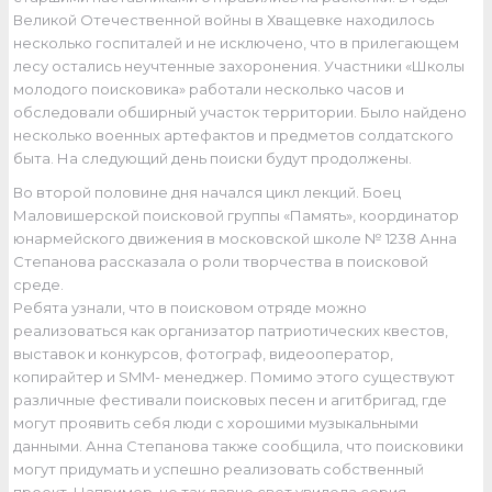
Великой Отечественной войны в Хващевке находилось
несколько госпиталей и не исключено, что в прилегающем
лесу остались неучтенные захоронения. Участники «Школы
молодого поисковика» работали несколько часов и
обследовали обширный участок территории. Было найдено
несколько военных артефактов и предметов солдатского
быта. На следующий день поиски будут продолжены.
Во второй половине дня начался цикл лекций. Боец
Маловишерской поисковой группы «Память», координатор
юнармейского движения в московской школе № 1238 Анна
Степанова рассказала о роли творчества в поисковой
среде.
Ребята узнали, что в поисковом отряде можно
реализоваться как организатор патриотических квестов,
выставок и конкурсов, фотограф, видеооператор,
копирайтер и SMM- менеджер. Помимо этого существуют
различные фестивали поисковых песен и агитбригад, где
могут проявить себя люди с хорошими музыкальными
данными. Анна Степанова также сообщила, что поисковики
могут придумать и успешно реализовать собственный