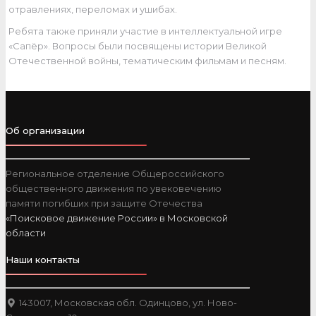
отравлениях, переломах и ушибах.
Ребята также приняли участие в интеллектуальной игре
«Сапёр». Вопросы были посвящены истории Великой
Отечественной войны, тематическим фильмам и песням.
Об организации
Региональное отделение Общероссийского
общественного движения по увековечению
памяти погибших при защите Отечества
«Поисковое движение России» в Московской
области
Наши контакты
143007, Московская обл. Одинцово, ул. Ново-