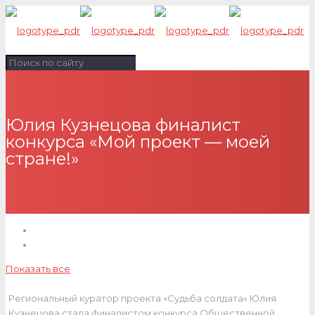
Юлия Кузнецова финалист
конкурса «Мой проект — моей
стране!»
Показать все
Региональный куратор проекта «Судьба солдата» Юлия
Кузнецова стала финалистом конкурса Общественной