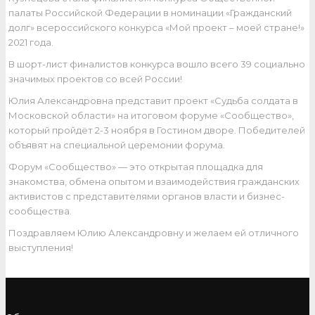
палаты Российской Федерации в номинации «Гражданский
долг» всероссийского конкурса «Мой проект – моей стране!»
2021 года.
В шорт-лист финалистов конкурса вошло всего 39 социально
значимых проектов со всей России!
Юлия Александровна представит проект «Судьба солдата в
Московской области» на итоговом форуме «Сообщество»,
который пройдёт 2-3 ноября в Гостином дворе. Победителей
объявят на специальной церемонии форума.
Форум «Сообщество» — это открытая площадка для
знакомства, обмена опытом и взаимодействия гражданских
активистов с представителями органов власти и бизнес-
сообщества.
Поздравляем Юлию Александровну и желаем ей отличного
выступления!