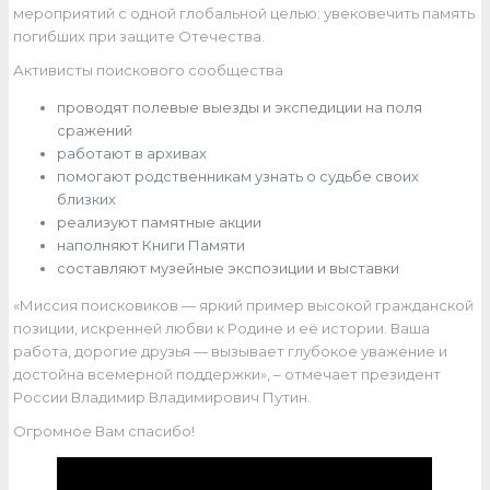
мероприятий с одной глобальной целью: увековечить память
погибших при защите Отечества.
Активисты поискового сообщества
проводят полевые выезды и экспедиции на поля
сражений
работают в архивах
помогают родственникам узнать о судьбе своих
близких
реализуют памятные акции
наполняют Книги Памяти
составляют музейные экспозиции и выставки
«Миссия поисковиков — яркий пример высокой гражданской
позиции, искренней любви к Родине и её истории. Ваша
работа, дорогие друзья — вызывает глубокое уважение и
достойна всемерной поддержки», – отмечает президент
России Владимир Владимирович Путин.
Огромное Вам спасибо!