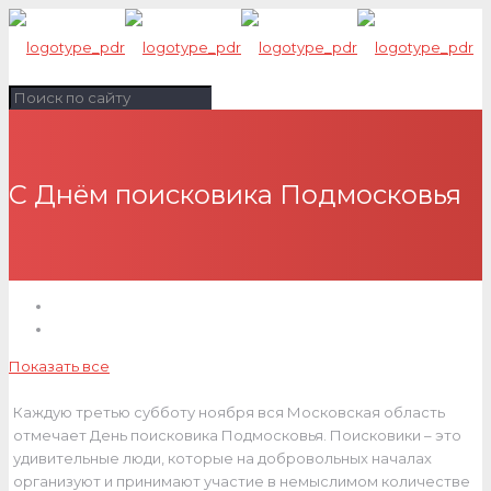
С Днём поисковика Подмосковья
Показать все
Каждую третью субботу ноября вся Московская область
отмечает День поисковика Подмосковья. Поисковики – это
удивительные люди, которые на добровольных началах
организуют и принимают участие в немыслимом количестве