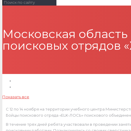
Московская область
поисковых отрядов 
Показать все
С 12 по 14 ноября на территории учебного центра Министерс
Бойцы поискового отряда «ELK-ЛОСЬ» поискового объединен
В течение трёх дней ребята участвовали в проведении заня
поисковыми работами. Познакомились со своими сверстникам