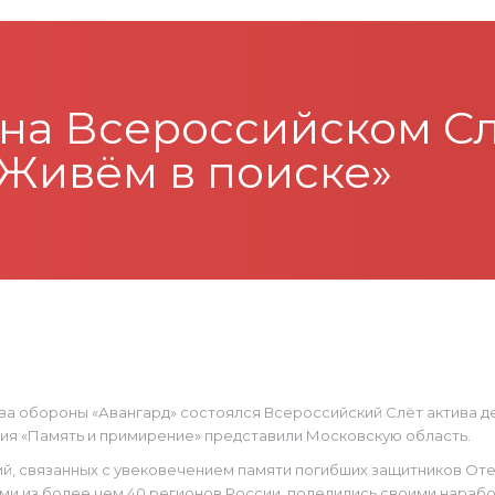
 на Всероссийском Сл
«Живём в поиске»
тва обороны «Авангард» состоялся Всероссийский Слёт актива 
ия «Память и примирение» представили Московскую область.
тий, связанных с увековечением памяти погибших защитников От
и из более чем 40 регионов России, поделились своими наработ