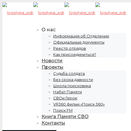
О нас
Информация об Отделении
Официальные документы
Реестр отрядов
Как присоединиться?
Новости
Проекты
Судьба солдата
Без срока давности
Школа поисковика
Набат Памяти
СВОи Герои
VR360 фильм «Поиск 360»
Поиск FM
Книга Памяти СВО
Контакты