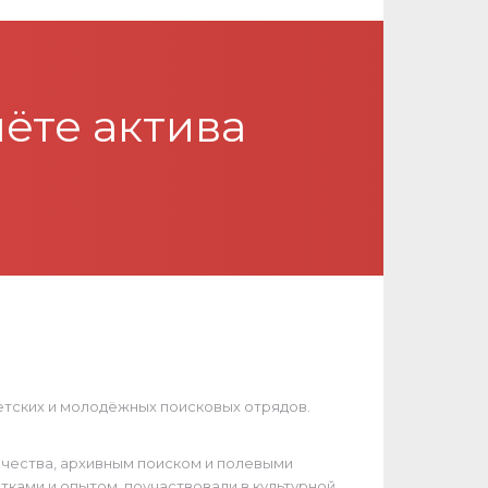
ёте актива
детских и молодёжных поисковых отрядов.
ечества, архивным поиском и полевыми
ками и опытом, поучаствовали в культурной