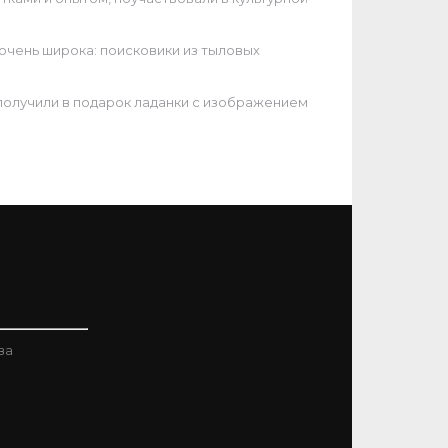
очень широка: поисковики из тыловых
получили в подарок ладанки с изображением
ва