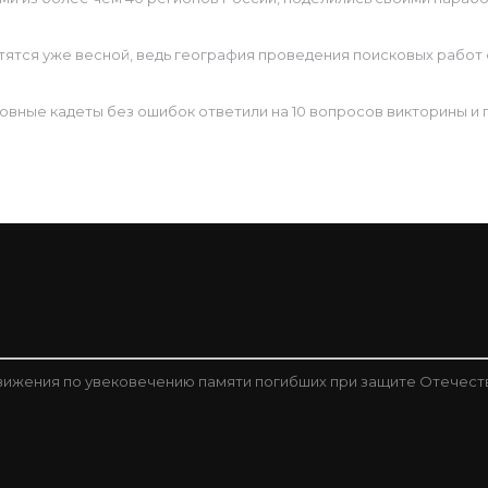
тятся уже весной, ведь география проведения поисковых работ 
.
овные кадеты без ошибок ответили на 10 вопросов викторины и 
ижения по увековечению памяти погибших при защите Отечест