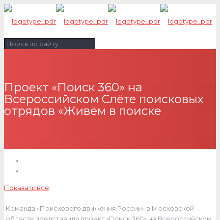
Проект «Поиск 360» на
Всероссийском Слёте поисковых
отрядов «Живём в поиске
Показать все
Команда «Поискового движения России» в Московской
области представила проект «Поиск 360» на Всероссийском