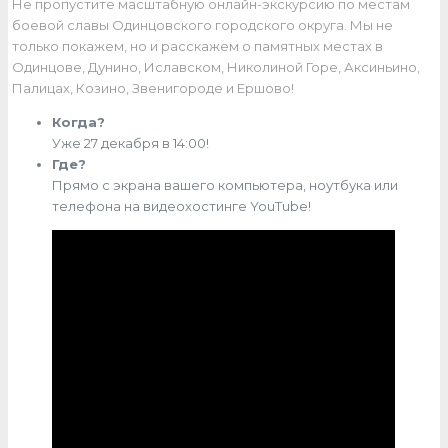
Не пропустите масштабную онлайн-экскурсию по местам
боевой славы Одинцовского городского округа. Мы не
только покажем, но и расскажем о памятных местах в
Одинцове, Дунино, Иславском, Николиной Горе, Аксиньино,
Палицах, Козино, Звенигороде и Ершово!
Когда?
Уже 27 декабря в 14:00!
Где?
Прямо с экрана вашего компьютера, ноутбука или
телефона на видеохостинге YouTube!