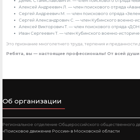
Денис Станиславович И. — член поискового отряда «Вы
Алексей Андреевич Л. — член поискового отряда «Аван
Сергей Андреевич М. — член поискового отряда «Зелено
Сергей Александрович С. — член Кубинского военно-ис
Алексей Викторович Т. — член поискового отряда «ДОН
Иван Сергеевич Т. — член Кубинского военно-историче
Это признание многолетнего труда, терпения и преданности д
Ребята, вы — настоящие профессионалы! От всей души
Об организации
Региональное отделение Общероссийского общественного дв
«Поисковое движение России» в Московской области