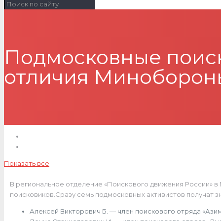
Подмосковные поис
отличия Миноборон
Показать все
В региональное отделение «Поискового движения России» в
поисковиков.Сразу семь подмосковных активистов получат зна
Алексей Викторович Б. — член поискового отряда «Азим