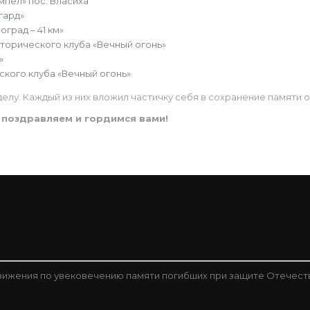
мпел» пос. Власиха
гард»
град – 41 км»
торического клуба «Вечный огонь»
»
ского клуба «Вечный огонь»
елу. Каждый из них вложил частичку себя в сохранение памяти о
 поздравляем и гордимся вами!
ижения по увековечению памяти погибших при защите Отечест