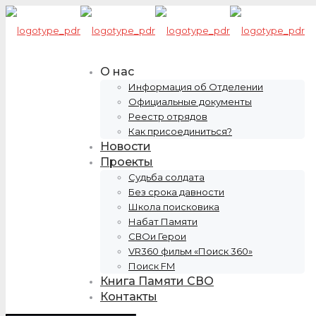
О нас
Информация об Отделении
Официальные документы
Реестр отрядов
Как присоединиться?
Новости
Проекты
Судьба солдата
Без срока давности
Школа поисковика
Набат Памяти
СВОи Герои
VR360 фильм «Поиск 360»
Поиск FM
Книга Памяти СВО
Контакты