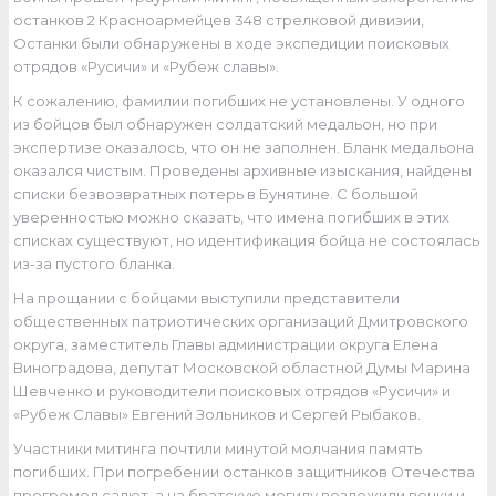
останков 2 Красноармейцев 348 стрелковой дивизии,
Останки были обнаружены в ходе экспедиции поисковых
отрядов «Русичи» и «Рубеж славы».
К сожалению, фамилии погибших не установлены. У одного
из бойцов был обнаружен солдатский медальон, но при
экспертизе оказалось, что он не заполнен. Бланк медальона
оказался чистым. Проведены архивные изыскания, найдены
списки безвозвратных потерь в Бунятине. С большой
уверенностью можно сказать, что имена погибших в этих
списках существуют, но идентификация бойца не состоялась
из-за пустого бланка.
На прощании с бойцами выступили представители
общественных патриотических организаций Дмитровского
округа, заместитель Главы администрации округа Елена
Виноградова, депутат Московской областной Думы Марина
Шевченко и руководители поисковых отрядов «Русичи» и
«Рубеж Славы» Евгений Зольников и Сергей Рыбаков.
Участники митинга почтили минутой молчания память
погибших. При погребении останков защитников Отечества
прогремел салют, а на братскую могилу возложили венки и