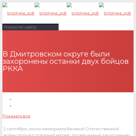
В Дмитровском округе были
захоронены останки двух бойцов
РККА
Показать все
2 сентября, около мемориала Великой Отечественной
войны прошел траурный митинг, посвященный захоронению