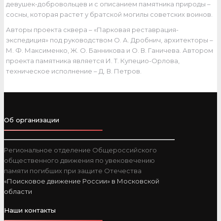
девушек-добровольцев и с описанием памятника природы –
сосны, которая растет у братской могилы советских воинов.
Авторы проекта сквера – «Парковая реставрация-
экспедиция» под руководством О. А. Дробнич, архитекторы –
М. Ф. Максименко, Ж. О. Банникова и О. В. Ганичева. Автором
проекта памятника является И. Т. Купецио-Орлова,
техническое исполнение – Д. В. Петров.
Об организации
Региональное отделение Общероссийского
общественного движения по увековечению
памяти погибших при защите Отечества
«Поисковое движение России» в Московской
области
Наши контакты