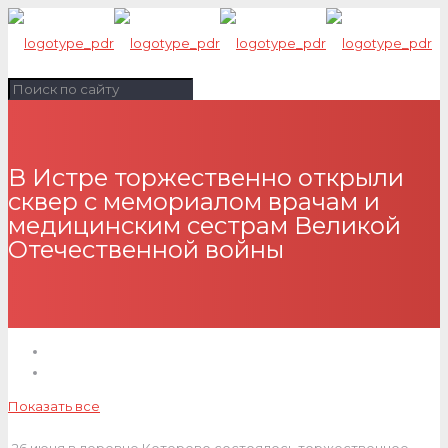
В Истре торжественно открыли
сквер с мемориалом врачам и
медицинским сестрам Великой
Отечественной войны
Показать все