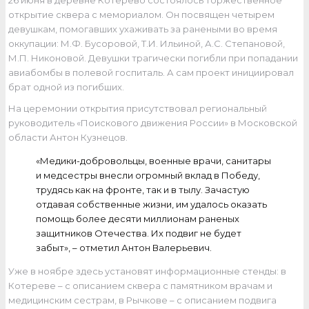
26 июня в деревне Котерево состоялось торжественное
открытие сквера с мемориалом. Он посвящен четырем
девушкам, помогавших ухаживать за ранеными во время
оккупации: М.Ф. Бусоровой, Т.И. Ильиной, А.С. Степановой,
М.П. Никоновой. Девушки трагически погибли при попадании
авиабомбы в полевой госпиталь. А сам проект инициировал
брат одной из погибших.
На церемонии открытия присутствовал региональный
руководитель «Поискового движения России» в Московской
области Антон Кузнецов.
«Медики-добровольцы, военные врачи, санитары
и медсестры внесли огромный вклад в Победу,
трудясь как на фронте, так и в тылу. Зачастую
отдавая собственные жизни, им удалось оказать
помощь более десяти миллионам раненых
защитников Отечества. Их подвиг не будет
забыт», – отметил Антон Валерьевич.
Уже в ноябре здесь установят информационные стенды: в
Котереве – с описанием сквера с памятником врачам и
медицинским сестрам, в Рычкове – с описанием подвига