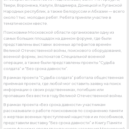
Твери, Воронежа, Калуги, Владимира, Донецкой и Луганской
Народных республик, а также Белоруссии и Абхазии — всего
около 1 тыс. молодых ребят. Ребята приняли участие в
тематическом квесте.
Поисковики Московской области организовали одну из
самых больших площадок на данном форуме, где были
представлены выставки: военных артефактов времён
Великой Отечественной войны, поискового оборудования,
военной формы, экспонатов Специальной военной
операции, а также были представлены проекты “Судьба
солдата” и “Без срока давности”.
В рамках проекта “Судьба солдата” работала общественная
приёмная проекта, где любой мог оставить заявку на поиск
информации о своих родственниках, погибших или
пропавших без вести в году Великой Отечественной войны.
В рамках проекта «Без срока давности» участникам
рассказывали о работе поисковиков по сохранению памяти
о жертвах военных преступлений нацистов и их пособников,
представили выставку “Без срока давности” и Книгу Памяти
жертв фашизма среди гражданского населения Московской