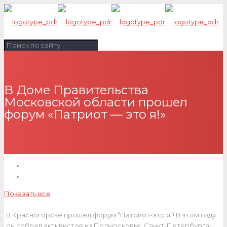
В Доме Правительства
Московской области прошел
форум «Патриот — это я!»
Показать все
В Красногорске прошёл форум “Патриот-это я”! В этом году
он собрал активистов из Подмосковья, Санкт-Петербурга,