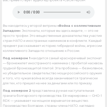
Вас приветствует аудиогид проекта «СВОи Герои».
Вы находитесь у второй витрины
«Война с коллективным
Западом»
. Экспонаты, которые вы здесь видите, — это не
просто трофеи. Это вещественные доказательства участия
стран НАТО и иностранных наемников в конфликте. Каждый
предмет рассказывает историю гибридной войны, агрессии
коллективного Запада по отношению к России.
Под номером 1
находится самый красноречивый экспонат
— бронежилет иностранного наемника с пробитой насквозь
грудной бронезащитой плитой. Эта пробоина — безмолвное,
но убедительное свидетельство мощи российского оружия
и того, что чужая война всегда заканчивается трагически
для тех, кто пришел на нее за деньгами или по приказу.
Под номером 2
представлена ручная наступательная
граната болгарского производства. Её маркировка — GHO-1
RDX — указывает на мощное взрывчатое вещество.
Производство Болгарии, страны-члена НАТО, наглядно