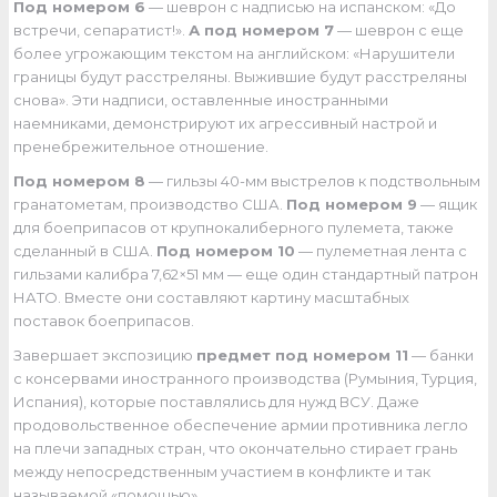
Под номером 6
— шеврон с надписью на испанском: «До
встречи, сепаратист!».
А под номером 7
— шеврон с еще
более угрожающим текстом на английском: «Нарушители
границы будут расстреляны. Выжившие будут расстреляны
снова». Эти надписи, оставленные иностранными
наемниками, демонстрируют их агрессивный настрой и
пренебрежительное отношение.
Под номером 8
— гильзы 40-мм выстрелов к подствольным
гранатометам, производство США.
Под номером 9
— ящик
для боеприпасов от крупнокалиберного пулемета, также
сделанный в США.
Под номером 10
— пулеметная лента с
гильзами калибра 7,62×51 мм — еще один стандартный патрон
НАТО. Вместе они составляют картину масштабных
поставок боеприпасов.
Завершает экспозицию
предмет под номером 11
— банки
с консервами иностранного производства (Румыния, Турция,
Испания), которые поставлялись для нужд ВСУ. Даже
продовольственное обеспечение армии противника легло
на плечи западных стран, что окончательно стирает грань
между непосредственным участием в конфликте и так
называемой «помощью».