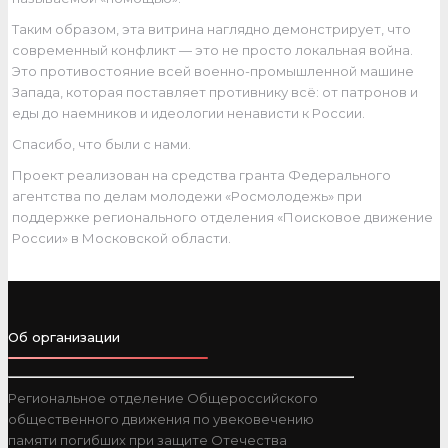
Таким образом, эта витрина наглядно демонстрирует, что
современный конфликт — это не просто локальная война.
Это противостояние всей военно-промышленной машине
Запада, которая поставляет противнику всё: от патронов и
еды до наемников и идеологии ненависти к России.
Спасибо, что были с нами.
Проект реализован на средства гранта Федерального
агентства по делам молодежи «Росмолодежь» при
поддержке регионального отделения «Поисковое движение
России» в Московской области.
Об организации
Региональное отделение Общероссийского
общественного движения по увековечению
памяти погибших при защите Отечества