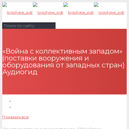
«Война с коллективным западом»
(поставки вооружения и
оборудования от западных стран)
Аудиогид
Показать все