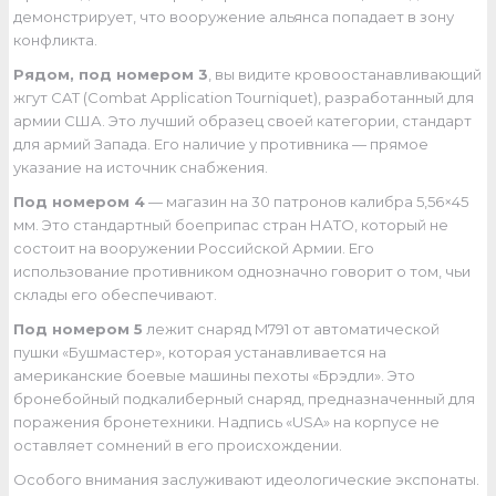
демонстрирует, что вооружение альянса попадает в зону
конфликта.
Рядом, под номером 3
, вы видите кровоостанавливающий
жгут CAT (Combat Application Tourniquet), разработанный для
армии США. Это лучший образец своей категории, стандарт
для армий Запада. Его наличие у противника — прямое
указание на источник снабжения.
Под номером 4
— магазин на 30 патронов калибра 5,56×45
мм. Это стандартный боеприпас стран НАТО, который не
состоит на вооружении Российской Армии. Его
использование противником однозначно говорит о том, чьи
склады его обеспечивают.
Под номером 5
лежит снаряд M791 от автоматической
пушки «Бушмастер», которая устанавливается на
американские боевые машины пехоты «Брэдли». Это
бронебойный подкалиберный снаряд, предназначенный для
поражения бронетехники. Надпись «USA» на корпусе не
оставляет сомнений в его происхождении.
Особого внимания заслуживают идеологические экспонаты.