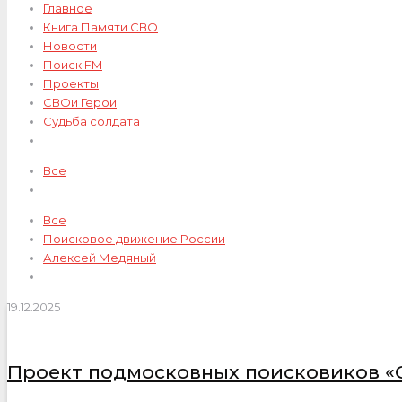
Главное
Книга Памяти СВО
Новости
Поиск FM
Проекты
СВОи Герои
Судьба солдата
Все
Все
Поисковое движение России
Алексей Медяный
19.12.2025
Проект подмосковных поисковиков «