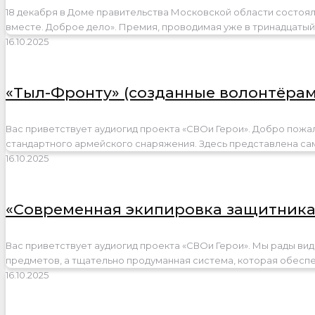
18 декабря в Доме правительства Московской области состо
вместе. Доброе дело». Премия, проводимая уже в тринадцатый
16.10.2025
«Тыл-Фронту» (созданные волонтёрами
Вас приветствует аудиогид проекта «СВОи Герои». Добро пожал
стандартного армейского снаряжения. Здесь представлена са
16.10.2025
«Современная экипировка защитника
Вас приветствует аудиогид проекта «СВОи Герои». Мы рады ви
предметов, а тщательно продуманная система, которая обесп
16.10.2025