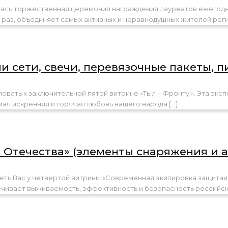
ялась торжественная церемония награждения лауреатов ежегод
 раз, объединяет самых активных и неравнодушных жителей реги
 сети, свечи, перевязочные пакеты, п
овать к заключительной пятой витрине «Тыл – Фронту!». Эта эксп
мая искренняя и горячая любовь нашего народа
[…]
 Отечества» (элементы снаряжения и 
деть Вас у четвертой витрины «Современная экипировка защитни
ечивает выживаемость, эффективность и безопасность российс