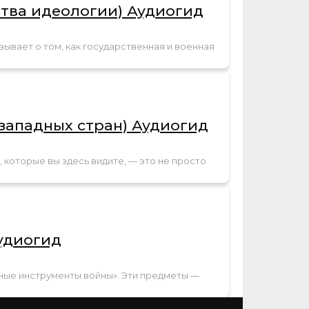
тва идеологии) Аудиогид
зывает о том, как государственная и военная
западных стран) Аудиогид
 которые вы здесь видите, — это не просто
удиогид
дные инструменты войны». Эти предметы —