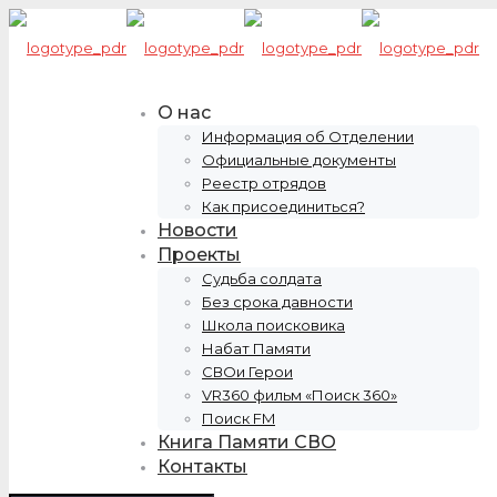
О нас
Информация об Отделении
Официальные документы
Реестр отрядов
Как присоединиться?
Новости
Проекты
Судьба солдата
Без срока давности
Школа поисковика
Набат Памяти
СВОи Герои
VR360 фильм «Поиск 360»
Поиск FM
Книга Памяти СВО
Контакты