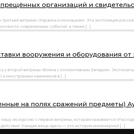
апрещённых организаций и свидетельс
 третьей витрине «Украина и неонацизм». Эта экспозиция расска
контексте современных событий, а также
[…]
ставки вооружения и оборудования от 
ь у второй витрины «Война с коллективным Западом». Экспонаты,
О и иностранных наемников в
[…]
енные на полях сражений предметы) А
м нашу экскурсию с первой витрины, которая называется «Расхо
действий. Каждая вещь здесь — это история инженерной
[…]