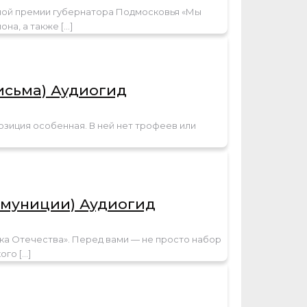
ной премии губернатора Подмосковья «Мы
она, а также
[…]
исьма) Аудиогид
озиция особенная. В ней нет трофеев или
амуниции) Аудиогид
ка Отечества». Перед вами — не просто набор
кого
[…]