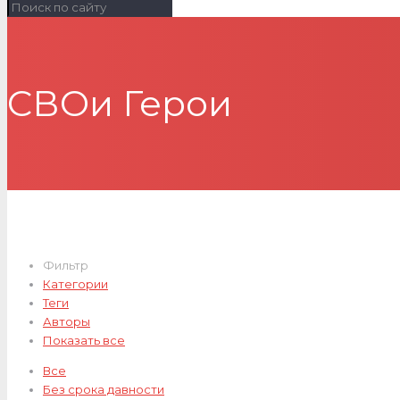
СВОи Герои
Фильтр
Категории
Теги
Авторы
Показать все
Все
Без срока давности