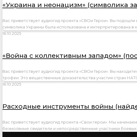
«Украина и неонацизм» (символика з
Вас приветствует аудиогид проекта «СВОи Герои». Вы подошли к
символика Украины была использована и интерпретирована в 
16.10.2025
«Война с коллективным западом» (по
Вас приветствует аудиогид проекта «СВОи Герои». Вы находитес
трофеи. Это вещественные доказательства участия стран НАТ
16.10.2025
Расходные инструменты войны (найд
Вас приветствует аудиогид проекта «Свои герои». Мы начинае
безмолвные свидетели и непосредственные участники боевых 